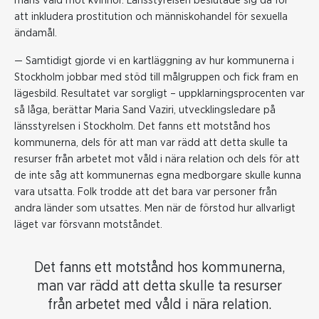
mäns våld mot kvinnor. Länsstyrelsen beslutade sig då för
att inkludera prostitution och människohandel för sexuella
ändamål.
—
Samtidigt gjorde vi en kartläggning av hur kommunerna i
Stockholm jobbar med stöd till målgruppen och fick fram en
lägesbild. Resultatet var sorgligt – uppklarningsprocenten var
så låga, berättar Maria Sand Vaziri, utvecklingsledare på
länsstyrelsen i Stockholm. Det fanns ett motstånd hos
kommunerna, dels för att man var rädd att detta skulle ta
resurser från arbetet mot våld i nära relation och dels för att
de inte såg att kommunernas egna medborgare skulle kunna
vara utsatta. Folk trodde att det bara var personer från
andra länder som utsattes. Men när de förstod hur allvarligt
läget var försvann motståndet.
Det fanns ett motstånd hos kommunerna,
man var rädd att detta skulle ta resurser
från arbetet med våld i nära relation.