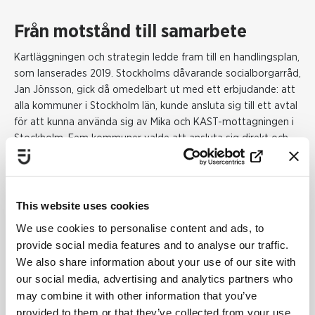
Från motstånd till samarbete
Kartläggningen och strategin ledde fram till en handlingsplan,
som lanserades 2019. Stockholms dåvarande socialborgarråd,
Jan Jönsson, gick då omedelbart ut med ett erbjudande: att
alla kommuner i Stockholm län, kunde ansluta sig till ett avtal
för att kunna använda sig av Mika och KAST-mottagningen i
Stockholm. Fem kommuner valde att ansluta sig direkt och
2025 ingår 20 av 25 kommuner i Stockholms län.
— Konceptet har utvecklats, och inkluderar nu utbildning till
personalen på de ansluta kommunerna, berättar Ulrika
This website uses cookies
Holmström, utvecklingsledare på länsstyrelsen. Det har gjort
We use cookies to personalise content and ads, to
att fler har hittat till Mika och KAST, och förbättrat stödet till
provide social media features and to analyse our traffic.
de utsatta. Vissa kommuner har kommit väldigt långt, särskilt
We also share information about your use of our site with
de som har skickat många på utbildning – de har integrerat
our social media, advertising and analytics partners who
frågorna och kan på så sätt hitta och nå fler utsatta.
may combine it with other information that you’ve
Samverkan som håller i längden
provided to them or that they’ve collected from your use