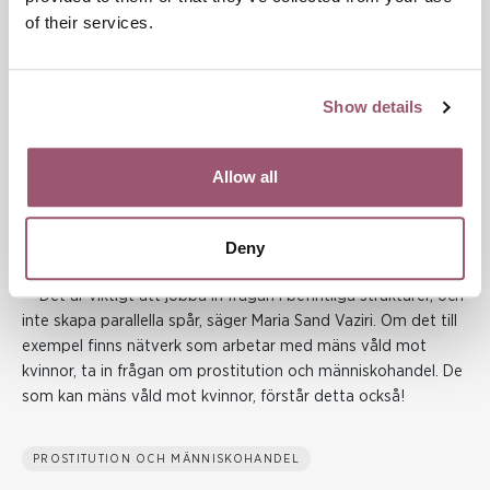
of their services.
Samverkan har fortsatt genom en styrgrupp, med
representanter från regionen, Stockholms stad, andra
kommuner och länsstyrelsen. Gruppen träffas en gång om
Show details
året, och utbyter erfarenheter.
Om det finns nätverk som arbetar med
Allow all
mäns våld mot kvinnor, ta in frågan om
prostitution och människohandel.
Deny
— Det är viktigt att jobba in frågan i befintliga strukturer, och
inte skapa parallella spår, säger Maria Sand Vaziri. Om det till
exempel finns nätverk som arbetar med mäns våld mot
kvinnor, ta in frågan om prostitution och människohandel. De
som kan mäns våld mot kvinnor, förstår detta också!
PROSTITUTION OCH MÄNNISKOHANDEL