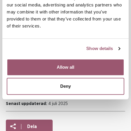
our social media, advertising and analytics partners who
may combine it with other information that you’ve
provided to them or that they’ve collected from your use
Var kan utsatta söka stöd?
of their services.
Show details
Vilket stöd finns till sexköpare
som vill sluta köpa sex?
Allow all
Deny
Publiceringsdatum:
29 mars 2023
Senast uppdaterad:
4 juli 2025
Dela