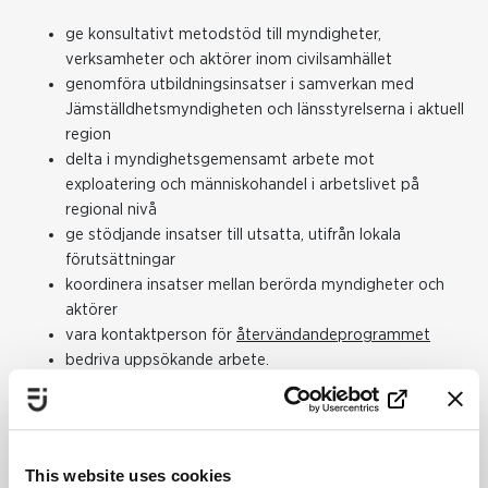
ge konsultativt metodstöd till myndigheter,
verksamheter och aktörer inom civilsamhället
genomföra utbildningsinsatser i samverkan med
Jämställdhetsmyndigheten och länsstyrelserna i aktuell
region
delta i myndighetsgemensamt arbete mot
exploatering och människohandel i arbetslivet på
regional nivå
ge stödjande insatser till utsatta, utifrån lokala
förutsättningar
koordinera insatser mellan berörda myndigheter och
aktörer
vara kontaktperson för
återvändandeprogrammet
bedriva uppsökande arbete.
Regionkoordinatorerna ingår i
Nationellt metodstöd (NMT)
och i regionala spetsgrupper som Länsstyrelserna samordnar.
This website uses cookies