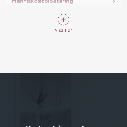
Människoexploatering
Visa fler