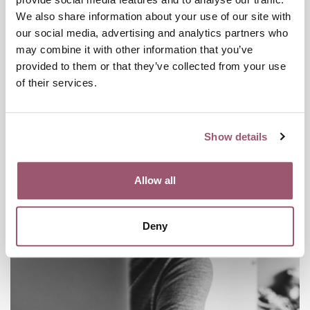
We also share information about your use of our site with
our social media, advertising and analytics partners who
may combine it with other information that you’ve
Broschyr om hur NSPM arbetar och
provided to them or that they’ve collected from your use
ger stöd till andra
of their services.
Show details
Allow all
Deny