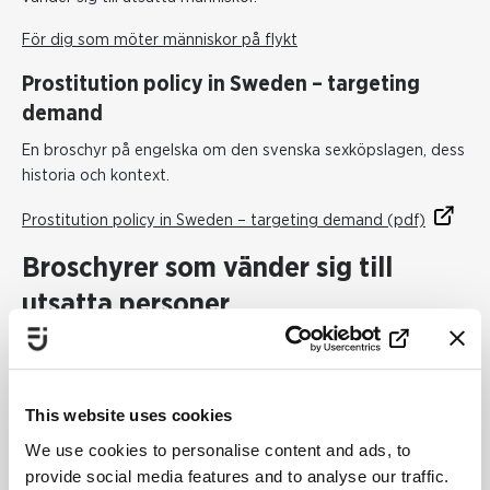
För dig som möter människor på flykt
Prostitution policy in Sweden – targeting
demand
En broschyr på engelska om den svenska sexköpslagen, dess
historia och kontext.
Prostitution policy in Sweden – targeting demand (pdf)
Broschyrer som vänder sig till
utsatta personer
Utnyttjar någon dig? Du har rättigheter!
Broschyren vänder sig till personer utsatta för prostitution
eller människohandel. Den finns på totalt tolv språk.
This website uses cookies
We use cookies to personalise content and ads, to
Utnyttjar någon dig? Du har rättigheter!
provide social media features and to analyse our traffic.