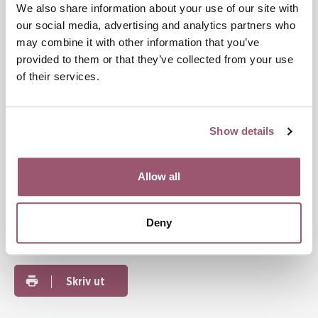
Broschyrer som vänder sig till barn
We also share information about your use of our site with
our social media, advertising and analytics partners who
Till dig som är barn på flykt
may combine it with other information that you’ve
En broschyr på lätt svenska som riktar sig till barn på flykt,
provided to them or that they’ve collected from your use
beskriver vad människohandel är och vem de kan kontakta
of their services.
om de far illa.
Till dig som är barn på flykt (pdf)
Show details
Publiceringsdatum:
12 mars 2024
Allow all
Senast uppdaterad:
27 juni 2025
Deny
Dela
Skriv ut