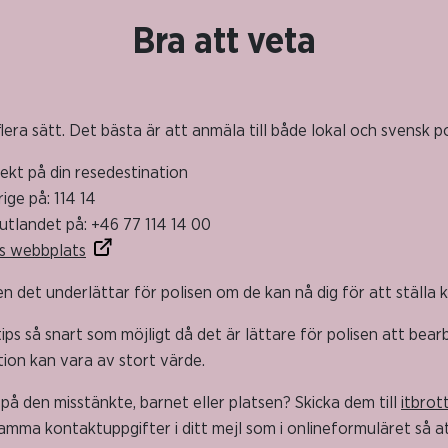
Bra att veta
lera sätt. Det bästa är att anmäla till både lokal och svensk pol
irekt på din resedestination
rige på: 114 14
 utlandet på: +46 77 114 14 00
ns webbplats
 det underlättar för polisen om de kan nå dig för att ställa 
ips så snart som möjligt då det är lättare för polisen att bear
ion kan vara av stort värde.
r på den misstänkte, barnet eller platsen? Skicka dem till
itbrot
mma kontaktuppgifter i ditt mejl som i onlineformuläret så at