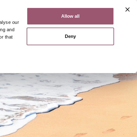
Kontakt
Lättläst
English
Allow all
alyse our
ing and
Deny
r that
Sök
Meny