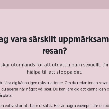
jag vara särskilt uppmärksam
resan?
nskar utomlands för att utnyttja barn sexuellt. Di
hjälpa till att stoppa det.
du lära dig känna igen risksituationer. Om du redan innan resan
t du agerar när något väl sker. Du kan lära dig att känna ig
å plats.
sken extra stor att barn utsätts. Här är några exempel där du b