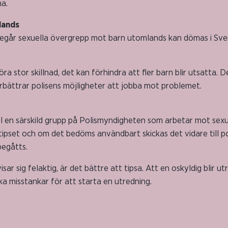
na.
lands
egår sexuella övergrepp mot barn utomlands kan dömas i Sver
göra stor skillnad, det kan förhindra att fler barn blir utsatta. D
örbättrar polisens möjligheter att jobba mot problemet.
 till en särskild grupp på Polismyndigheten som arbetar mot sex
ipset och om det bedöms användbart skickas det vidare till pol
begåtts.
ar sig felaktig, är det bättre att tipsa. Att en oskyldig blir ut
a misstankar för att starta en utredning.