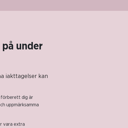
 på under
na iakttagelser kan
 förberett dig är
en och uppmärksamma
ör vara extra