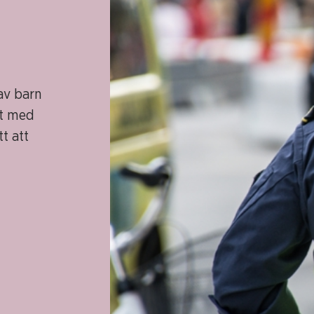
av barn
kt med
tt att