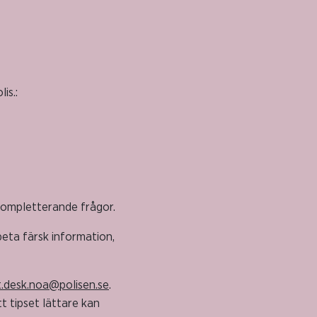
is.:
kompletterande frågor.
beta färsk information,
t.desk.noa@polisen.se
.
t tipset lättare kan