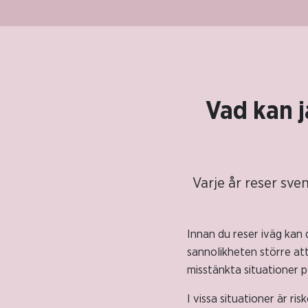
Vad kan 
Varje år reser sve
Innan du reser iväg kan 
sannolikheten större at
misstänkta situationer p
I vissa situationer är ri