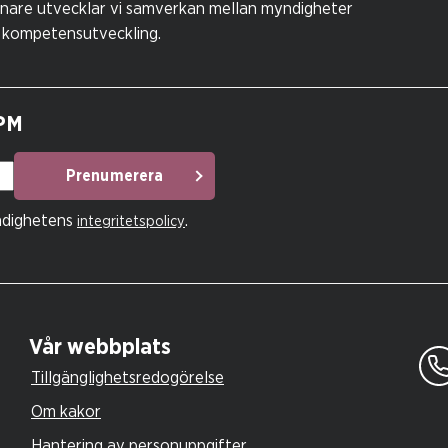
nare utvecklar vi samverkan mellan myndigheter
 kompetensutveckling.
SPM
Prenumerera
ndighetens
.
integritetspolicy
Vår webbplats
Tillgänglighetsredogörelse
Om kakor
Hantering av personuppgifter