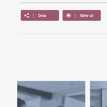
Dela
Skriv ut