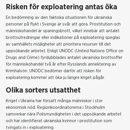
Risken för exploatering antas öka
En bedömning av den faktiska situationen för ukrainska
personer på flykt i Sverige är svår att göra. Prostitution och
människohandel är spaningsbrott, vilket innebär att antalet
brottsutredningar eller indikationer på exploatering speglas
av samhällets möjligheter att prioritera resurser till det
uppsökande
arbetet. Enligt UNODC (United Nations Office on
Drugs and Crime) fyrdubblades antalet ukrainska brottsoffer
för människohandel två år efter Rysslands annektering av
Krimhalvön. UNODC bedömer därför att risken för
exploatering kommer att öka ju längre kriget pågår.
Olika sorters utsatthet
Kriget i Ukraina har försatt många människor i stor
ekonomisk nöd. Regionkoordinatorerna i Stockholm
samverkar nära Polismyndigheten i det uppsökande arbetet
och har identifierat ukrainska kvinnor i prostitution som
tvingats in i exploatering.