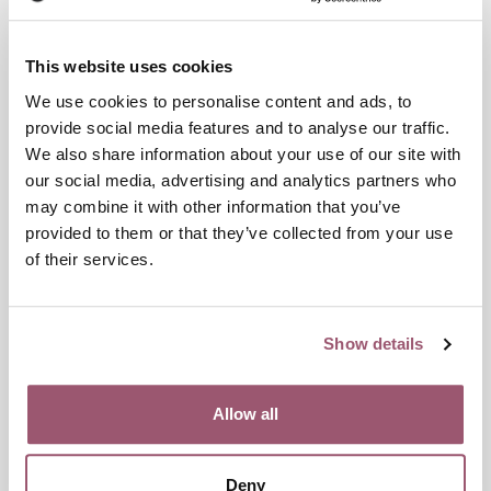
en ökad efterfrågan på deras hjälpinsatser. Även det
Nationella Stödprogrammet ser en ökning av individer från
Ukraina som ingår i deras olika stödprogram. Många
This website uses cookies
organisationer vittnar om att de ser en ökad ekonomisk
We use cookies to personalise content and ads, to
utsatthet för individer på flykt. Eftersom trösklarna är höga
provide social media features and to analyse our traffic.
för att ta sig in på arbetsmarknaden utgör den ekonomiska
We also share information about your use of our site with
situationen en ökad risk för exploatering
.
our social media, advertising and analytics partners who
Låg grad av identifiering
may combine it with other information that you’ve
provided to them or that they’ve collected from your use
Migrationsverkets personliga intervjuer vid ansökan om
of their services.
uppehållstillstånd har länge varit ett instrument för att
identifiera individer som kan misstänkas vara utsatta för
prostitution och människohandel. För ukrainska medborgare
Show details
som omfattas av massflyktsdirektivet har denna del i
asylprocessen ersatts av en digital lösning för att möjliggöra
snabba processer vid stora mängder ansökningar. Det har
Allow all
inneburit möjligheter till en snabbare legal vistelse i landet
och viss tillgång till välfärdssystemet, men har också tagit
bort möjligheten för Migrationsverkets handläggare att
Deny