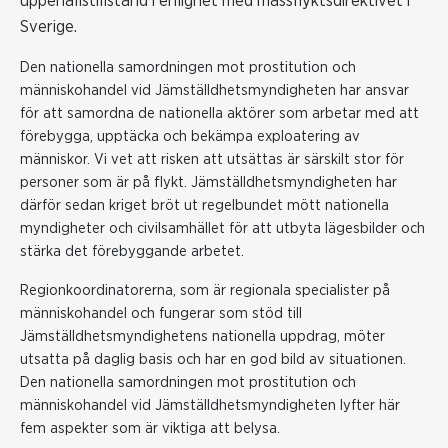
uppehållstillstånd i enlighet med massflyktsdirektivet i
Sverige.
Den nationella samordningen mot prostitution och
människohandel vid Jämställdhetsmyndigheten har ansvar
för att samordna de nationella aktörer som arbetar med att
förebygga, upptäcka och bekämpa exploatering av
människor. Vi vet att risken att utsättas är särskilt stor för
personer som är på flykt. Jämställdhetsmyndigheten har
därför sedan kriget bröt ut regelbundet mött nationella
myndigheter och civilsamhället för att utbyta lägesbilder och
stärka det förebyggande arbetet.
Regionkoordinatorerna, som är regionala specialister på
människohandel och fungerar som stöd till
Jämställdhetsmyndighetens nationella uppdrag, möter
utsatta på daglig basis och har en god bild av situationen.
Den nationella samordningen mot prostitution och
människohandel vid Jämställdhetsmyndigheten
lyfter här
fem aspekter som är viktiga att belysa.