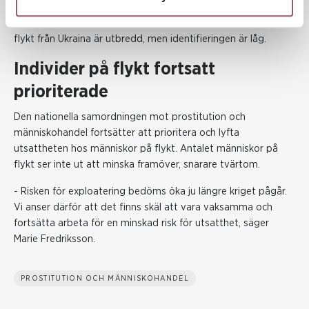
identifiera offer för människohandel vid en första kontakt
.
Polismyndigheten vittnar om att utsattheten för personer på
flykt från Ukraina är utbredd, men identifieringen är låg.
Individer på flykt fortsatt
prioriterade
Den nationella samordningen mot prostitution och
människohandel fortsätter att prioritera och lyfta
utsattheten hos människor på flykt. Antalet människor på
flykt ser inte ut att minska framöver, snarare tvärtom.
- Risken för exploatering bedöms öka ju längre kriget pågår.
Vi anser därför att det finns skäl
att vara vaksamm
a och
fortsätta arbeta för en minskad risk
för
utsatthet
, säger
Marie Fredriksson.
PROSTITUTION OCH MÄNNISKOHANDEL