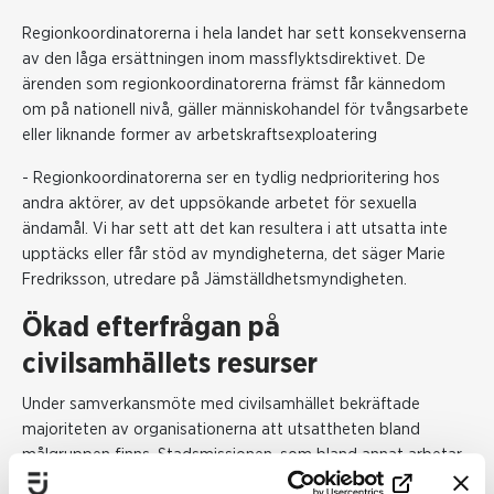
Regionkoordinatorerna i hela landet har sett konsekvenserna
av den låga ersättningen inom massflyktsdirektivet. De
ärenden som regionkoordinatorerna främst får kännedom
om på nationell nivå, gäller människohandel för tvångsarbete
eller liknande former av arbetskraftsexploatering
- Regionkoordinatorerna ser en tydlig nedprioritering hos
andra aktörer, av det uppsökande arbetet för sexuella
ändamål. Vi har sett att det
kan
resultera
i att
ut
satta
inte
upptäcks eller får stöd av myndigheterna
, det säger Marie
Fredriksson, utredare på Jämställdhetsmyndigheten.
Ökad efterfrågan på
civilsamhällets resurser
Under samverkansmöte med civilsamhället bekräftade
majoriteten av organisationerna att utsattheten bland
målgruppen finns. Stadsmissionen, som bland annat arbetar
med att hjälpa människor att hitta ett arbete, vittnade om